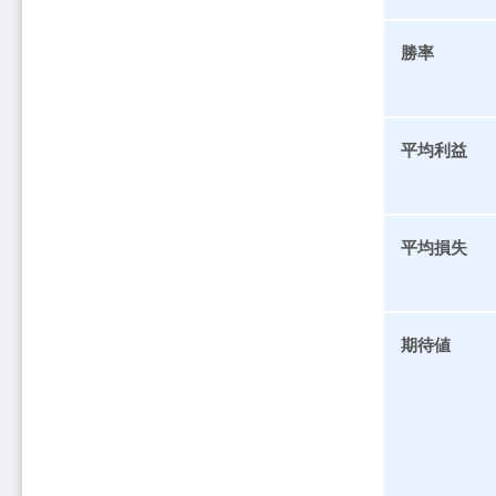
勝率
平均利益
平均損失
期待値