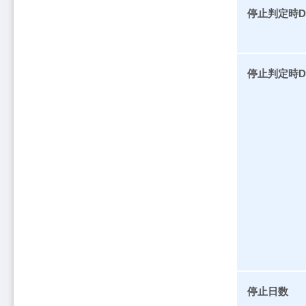
停止判定時DD
停止判定時DD
停止日数