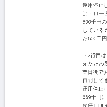
運用停止
はドロー
500千円
しているた
た500千
・3行目は2
えたため
業日後であ
再開して
運用停止
669千円
次停止DD