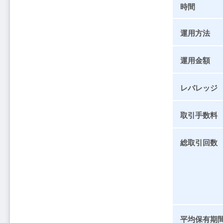
時間
運用方法
運用金額
レバレッジ
取引手数料
総取引回数
平均保有期