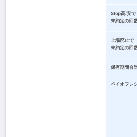
Stop高/安で
未約定の回
上場廃止で
未約定の回
保有期間合
ペイオフレ