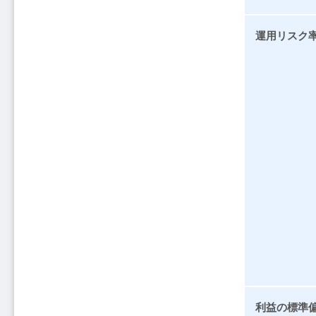
運用リスク
利益の標準