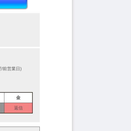
/前営業日)
金
返信