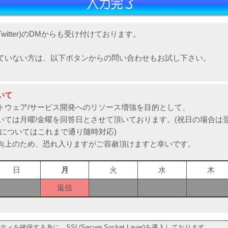
witter)のDMからも受け付けております。
ていない方は、以下ボタンからの問い合わせもお試し下さい。
いて
トウェア/サービス開発へのリソース増強を目的として、
いては月曜/金曜を回答日とさせて頂いております。(祝日の場合は翌
容についてはこれまで通り随時対応)
向上のため、恐れ入りますがご容赦頂けますと幸いです。
日
月
火
水
木
返信
を確保する為に、SSL(Secure Socket Layer)を導入しております。