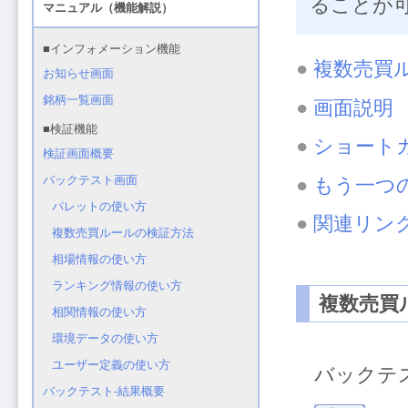
ることが
●
複数売買
●
画面説明
●
ショート
●
もう一つ
●
関連リン
複数売買
バックテ