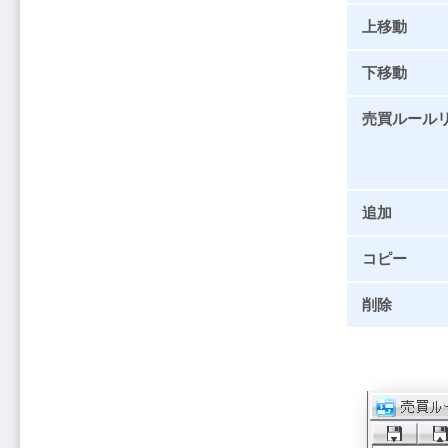
上移動
下移動
売買ルール
追加
コピー
削除