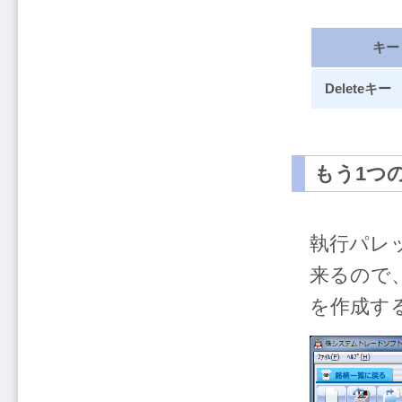
キー
Deleteキー
もう1つ
執行パレ
来るので
を作成す