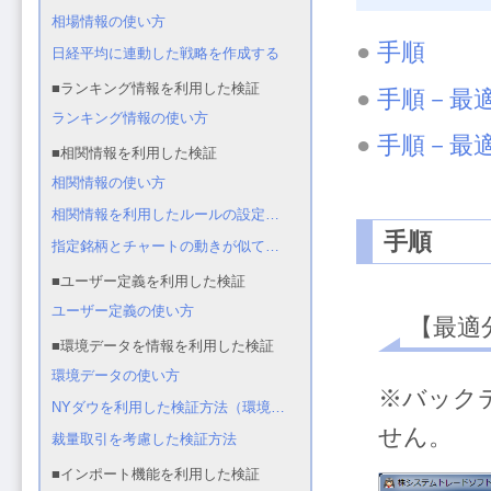
●
手順
●
手順－最
●
手順－最
手順
【最適
※バック
せん。