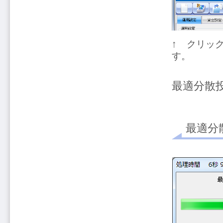
↑ クリッ
す。
最適分散
最適分