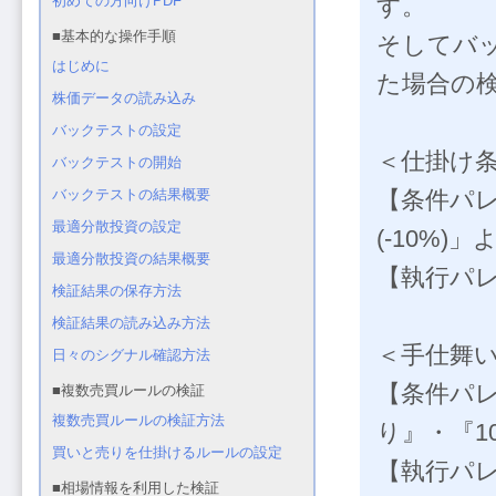
す。
そしてバ
た場合の
＜仕掛け
【条件パレ
(-10%)
【執行パ
＜手仕舞
【条件パレ
り』・『1
【執行パ