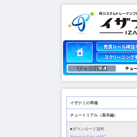
マニュアル関連
チュ