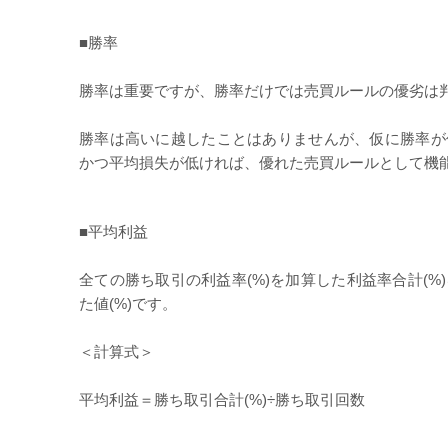
■勝率
勝率は重要ですが、勝率だけでは売買ルールの優劣は
勝率は高いに越したことはありませんが、仮に勝率が
かつ平均損失が低ければ、優れた売買ルールとして機
■平均利益
全ての勝ち取引の利益率(%)を加算した利益率合計(%
た値(%)です。
＜計算式＞
平均利益＝勝ち取引合計(%)÷勝ち取引回数