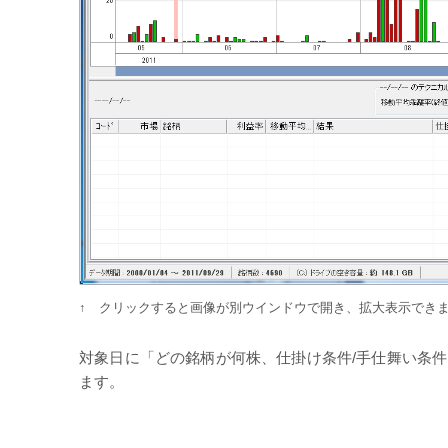
↑ クリックすると画像が別ウインドウで開き、拡大表示でき
対象日に「どの銘柄が何株、仕掛け条件/手仕舞い条
ます。