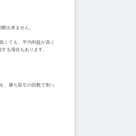
判断出来ません。
低くても、平均利益が高く
能する場合もあります。
)を、勝ち取引の回数で割っ