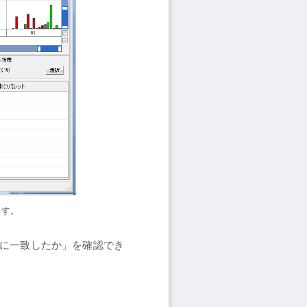
ます。
件に一致したか」を確認でき