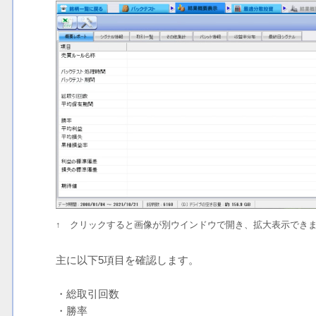
↑ クリックすると画像が別ウインドウで開き、拡大表示でき
主に以下5項目を確認します。
・総取引回数
・勝率