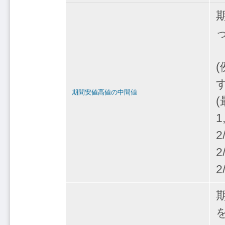
期間安値高値の中間値
(
1
2
2
2