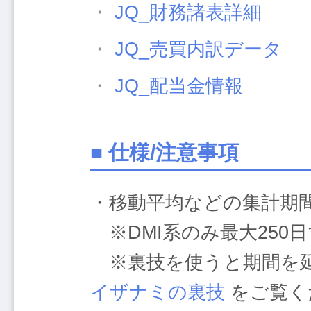
・
JQ_財務諸表詳細
・
JQ_売買内訳データ
・
JQ_配当金情報
■ 仕様/注意事項
・移動平均などの集計期間
※DMI系のみ最大250
※裏技を使うと期間を延
イザナミの裏技
をご