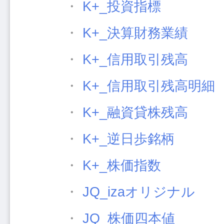
・
K+_投資指標
・
K+_決算財務業績
・
K+_信用取引残高
・
K+_信用取引残高明細
・
K+_融資貸株残高
・
K+_逆日歩銘柄
・
K+_株価指数
・
JQ_izaオリジナル
・
JQ_株価四本値