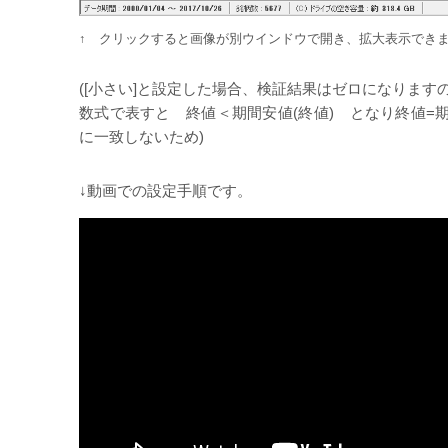
↑ クリックすると画像が別ウインドウで開き、拡大表示でき
([小さい]と設定した場合、検証結果はゼロになります
数式で表すと 終値＜期間安値(終値) となり終値=期
に一致しないため)
↓動画での設定手順です。