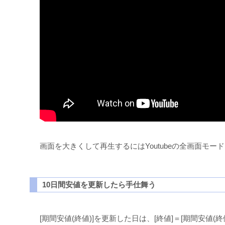
画面を大きくして再生するにはYoutubeの全画面モー
10日間安値を更新したら手仕舞う
[期間安値(終値)]を更新した日は、[終値]＝[期間安値(終