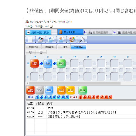
【[終値]が、[期間安値(終値)(10)]より[小さい(同じ含む)