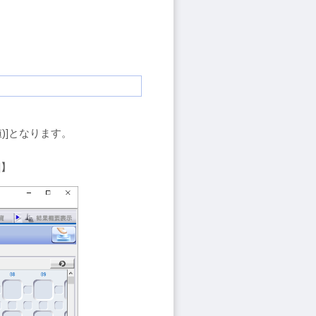
値)]となります。
]】