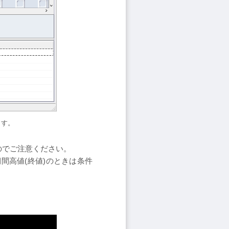
ます。
のでご注意ください。
間高値(終値)のときは条件