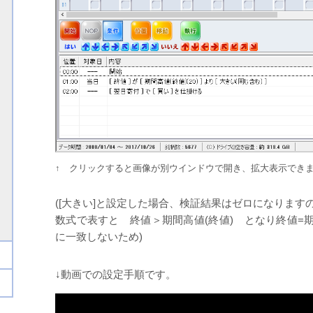
↑ クリックすると画像が別ウインドウで開き、拡大表示でき
([大きい]と設定した場合、検証結果はゼロになります
数式で表すと 終値＞期間高値(終値) となり終値=期
に一致しないため)
↓動画での設定手順です。