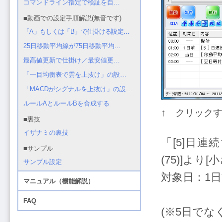
↑ クリック
「[5]日連続
(75)]より[
対象日：1
(※5日でな