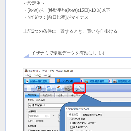
＜設定例＞
・[終値]が、[移動平均(終値)(15日)-10％]以下
・NYダウ：[前日比率]がマイナス
上記2つの条件に一致するとき、買いを仕掛ける
イザナミで環境データを有効にします