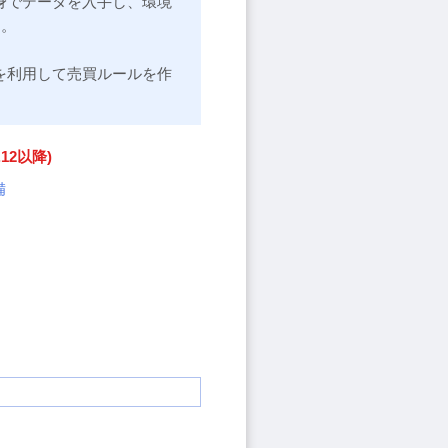
身でデータを入手し、環境
す。
を利用して売買ルールを作
2.12以降)
備