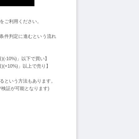
ドをご利用ください。
の条件判定に進むという流れ
(-10%)」以下で買い】
)(+10%)」以上で売り】
するという方法もあります。
び検証が可能となります)