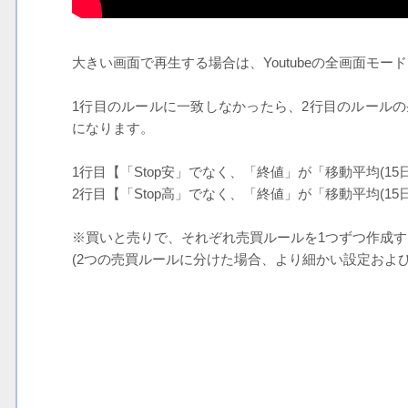
大きい画面で再生する場合は、Youtubeの全画面モー
1行目のルールに一致しなかったら、2行目のルール
になります。
1行目【「Stop安」でなく、「終値」が「移動平均(15日)
2行目【「Stop高」でなく、「終値」が「移動平均(15日
※買いと売りで、それぞれ売買ルールを1つずつ作成
(2つの売買ルールに分けた場合、より細かい設定およ