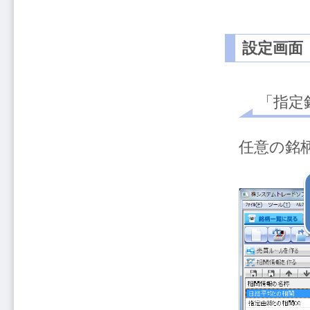
設定画面
「指定
任意の銘