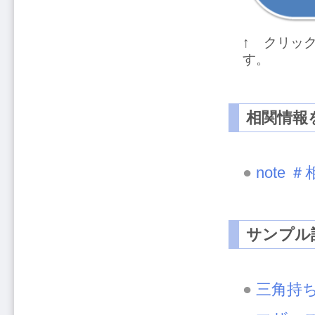
↑ クリッ
す。
相関情報
●
note 
サンプル
●
三角持