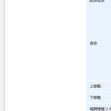
読み込み
保存
上移動
下移動
相関情報リ