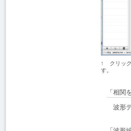
↑ クリッ
す。
「相関
波形デ
「波形