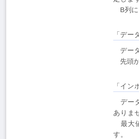
B列に
「デー
データ
先頭か
「イン
データ
ありま
最大値は
す。