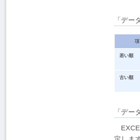
「デー
項
若い順
古い順
「デー
EXC
定しま