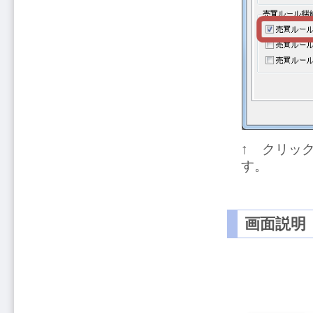
↑ クリッ
す。
画面説明