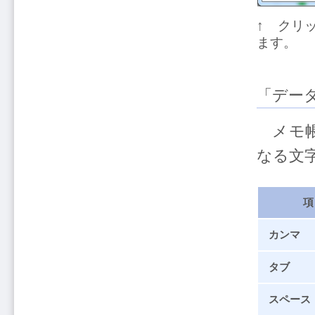
↑ クリ
ます。
「デー
メモ帳
なる文
項
カンマ
タブ
スペース