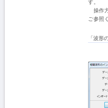
す。
操作方
ご参照
「波形