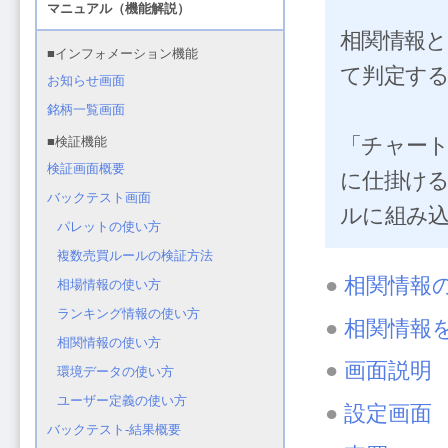
相関情報
て判定す
「チャー
に仕掛け
ルに組み
●
相関情報
●
相関情報
●
画面説明
●
設定画面