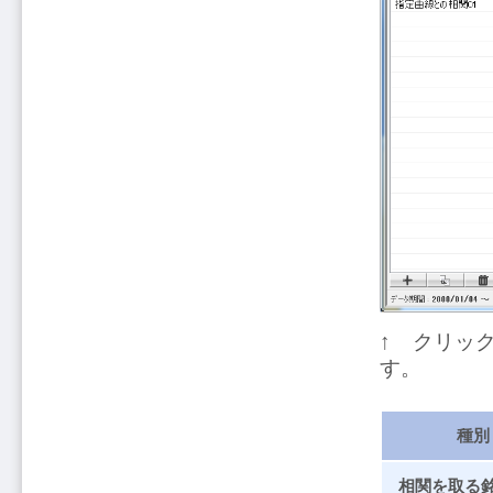
↑ クリッ
す。
種別
相関を取る