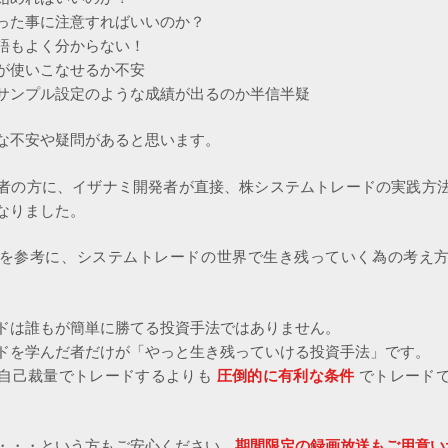
事に注意すればいいのか？
よく分からない！
いこなせるか不安
プル設定のような成績が出るのか半信半疑
な不安や疑問があると思います。
者の方に、イザナミ開発者が直接、株システムトレードの実践方
なりました。
を参考に、システムトレードの世界で生き残っていく為の考え
ドは誰もが簡単に勝てる投資手法ではありません。
ドを学んだ者だけが「やっと生き残っていける投資手法」です。
自己裁量でトレードするよりも
圧倒的に有利な条件
でトレード
・・・という方もご安心ください。
期間限定の録画放送もご用意い