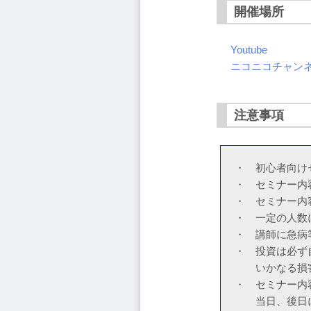
開催場所
Youtube
ニコニコチャン
注意事項
・ 初心者向け
・ セミナー内
・ セミナー内
・ 一定の人数
・ 講師に急病
・ 投資は必ず
いかなる損害
・ セミナー内
当日、後日に