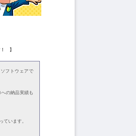
す！ 】
るソフトウェアで
ロへの納品実績も
っています。