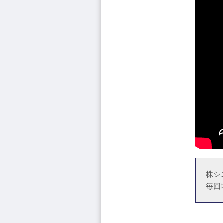
株シ
毎回