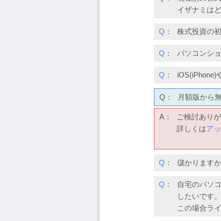
イザナミは
Q
：
株式投資の
Q
：
パソコンシ
Q
：
iOS(iPh
Q：
月額版から
A：
ご検討ありが
詳しくは
アッ
Q
：
儲かります
Q
：
自宅のパソコ
したいです
この場合ライ