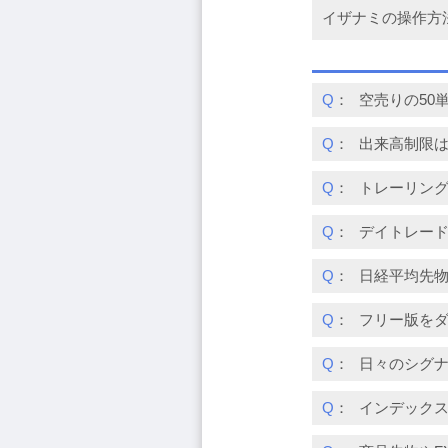
イザナミの操作方
Q
：
空売りの50
Q
：
出来高制限
Q
：
トレーリン
Q
：
デイトレー
Q
：
日経平均先
Q
：
フリー版を
Q
：
日々のシグ
Q
：
インデックス