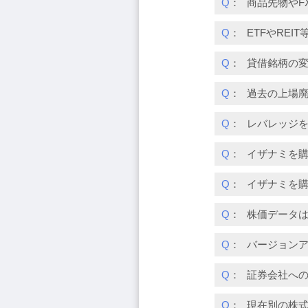
Q
：
商品先物やF
Q
：
ETFやRE
Q
：
貸借銘柄の
Q
：
過去の上場
Q
：
レバレッジ
Q
：
イザナミを
Q
：
イザナミを
Q
：
株価データ
Q
：
バージョン
Q
：
証券会社へ
Q
：
現在別の株