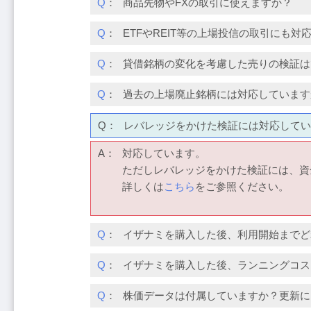
Q
：
商品先物やFXの取引に使えますか？
Q
：
ETFやREIT等の上場投信の取引にも対
Q
：
貸借銘柄の変化を考慮した売りの検証は
Q
：
過去の上場廃止銘柄には対応しています
Q：
レバレッジをかけた検証には対応してい
A：
対応しています。
ただしレバレッジをかけた検証には、資
詳しくは
こちら
をご参照ください。
Q
：
イザナミを購入した後、利用開始までど
Q
：
イザナミを購入した後、ランニングコス
Q
：
株価データは付属していますか？更新に