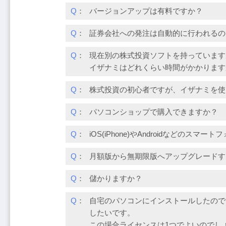
Q
：
バージョンアップは有料ですか？
Q
：
証券会社への発注は自動的に行われるの
Q
：
現在別の株式投資ソフトを持っています
イザナミはどれくらい時間がかかります
Q
：
株式投資の初心者ですが、イザナミを使
Q
：
パソコンショップで購入できますか？
Q
：
iOS(iPhone)やAndroidなどのス
Q
：
月額版から無期限版へアップグレードす
Q
：
儲かりますか？
Q
：
自宅のパソコンにインストールしたので
したいです。
この場合ライセンスは1つでよいのでし