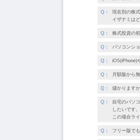
Q
：
現在別の株
イザナミは
Q
：
株式投資の
Q
：
パソコンシ
Q
：
iOS(iPh
Q
：
月額版から
Q
：
儲かります
Q
：
自宅のパソコ
したいです
この場合ライ
Q
：
フリー版で