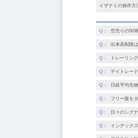
イザナミの操作方
Q
：
空売りの50
Q
：
出来高制限
Q
：
トレーリン
Q
：
デイトレー
Q
：
日経平均先
Q
：
フリー版を
Q
：
日々のシグ
Q
：
インデックス