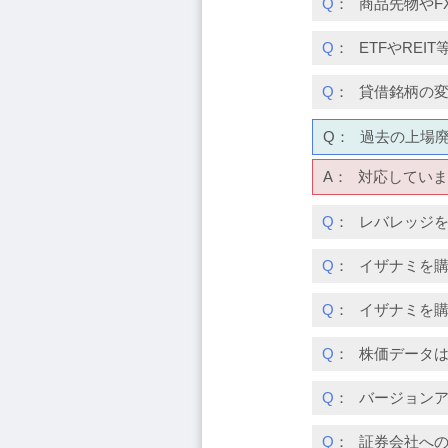
Q
：
商品先物やF
Q
：
ETFやRE
Q
：
貸借銘柄の
Q：
過去の上場
A：
対応していま
Q
：
レバレッジ
Q
：
イザナミを
Q
：
イザナミを
Q
：
株価データ
Q
：
バージョン
Q
：
証券会社へ