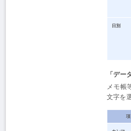
日別
「デー
メモ帳
文字を
項