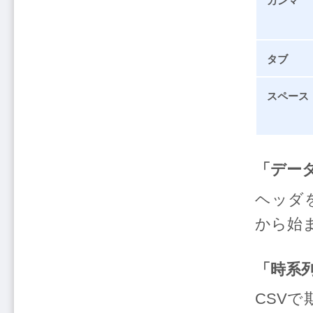
カンマ
タブ
スペース
「デー
ヘッダ
から始
「時系
CSV