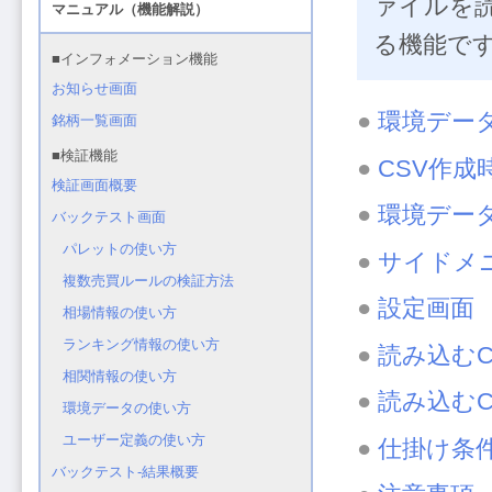
ァイルを
る機能で
●
環境デー
●
CSV作成
●
環境デー
●
サイドメ
●
設定画面
●
読み込む
●
読み込む
●
仕掛け条