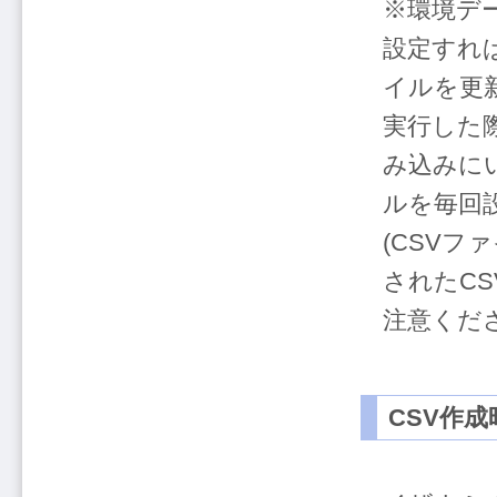
※環境デ
設定すれ
イルを更
実行した
み込みに
ルを毎回
(CSV
されたC
注意くださ
CSV作