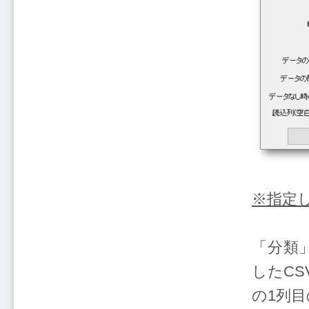
※指定
「分類
したC
の1列