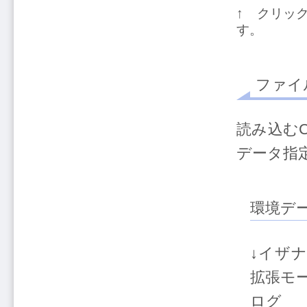
↑ クリッ
す。
ファイ
読み込む
データ指
環境デ
↓イザ
拡張モー
ログ