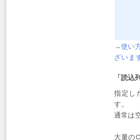
→
使い
ざいま
「読込列
指定し
す。
通常は
大量の