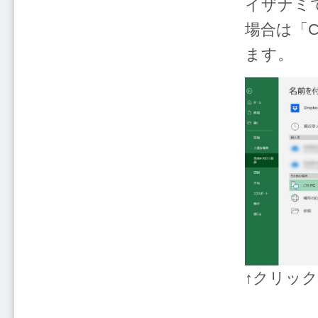
イザナミで
場合は「C
ます。
↑クリッ