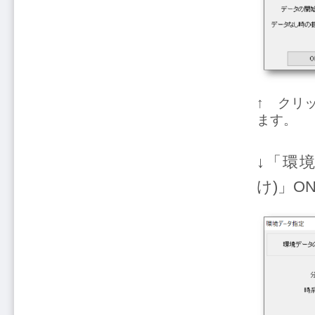
↑ クリ
ます。
↓「環
け)」O