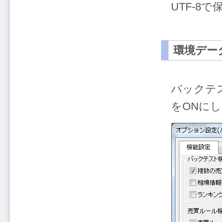
UTF-8
環境デー
バックテ
をONに