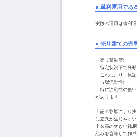
■ 単利運用であ
実際の運用は複利運
■ 売り建ての
・売り禁制度:
特定状況下で発動
これにより、検証
・市場流動性:
特に流動性の低い
があります。
上記の影響により実
に差異が生じやすい
出来高の大きい銘柄
組みを意識して作成