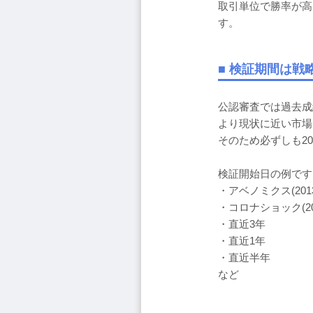
取引単位で勝率が高
す。
■ 検証期間は
公認審査では過去成
より現状に近い市場
そのため必ずしも2
検証開始日の例です
・アベノミクス(201
・コロナショック(20
・直近3年
・直近1年
・直近半年
など