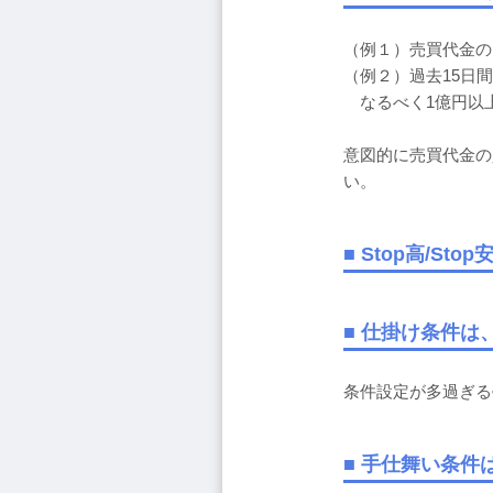
（例１）売買代金の
（例２）過去15日
なるべく1億円以
意図的に売買代金の
い。
■ Stop高/S
■ 仕掛け条件
条件設定が多過ぎる
■ 手仕舞い条