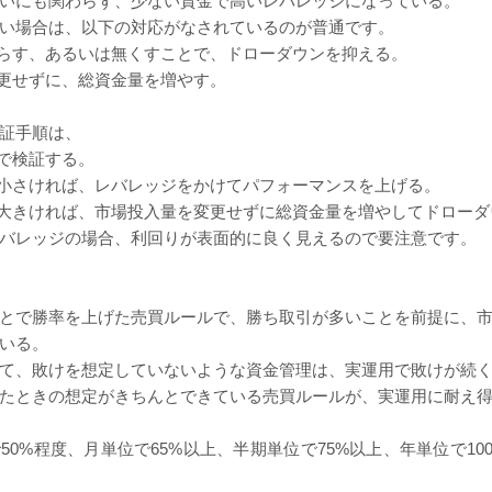
いにも関わらず、少ない資金で高いレバレッジになっている。
い場合は、以下の対応がなされているのが普通です。
らす、あるいは無くすことで、ドローダウンを抑える。
更せずに、総資金量を増やす。
証手順は、
で検証する。
小さければ、レバレッジをかけてパフォーマンスを上げる。
大きければ、市場投入量を変更せずに総資金量を増やしてドローダ
バレッジの場合、利回りが表面的に良く見えるので要注意です。
とで勝率を上げた売買ルールで、勝ち取引が多いことを前提に、
いる。
て、敗けを想定していないような資金管理は、実運用で敗けが続
たときの想定がきちんとできている売買ルールが、実運用に耐え
50%程度、月単位で65%以上、半期単位で75%以上、年単位で10